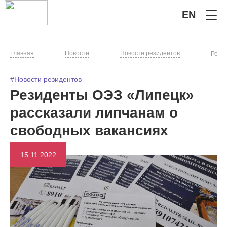
EN
Главная
Новости
Новости резидентов
Рези
#Новости резидентов
Резиденты ОЭЗ «Липецк»
рассказали липчанам о
свободных вакансиях
15.11.2022