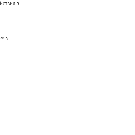
йствии в
екту