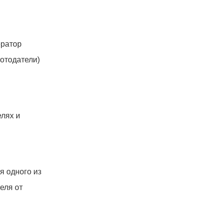
ератор
отодатели)
елях и
я одного из
еля от