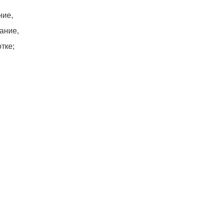
ние,
ание,
тке;