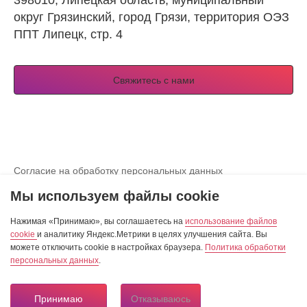
398010, Липецкая область, муниципальный
округ Грязинский, город Грязи, территория ОЭЗ
ППТ Липецк, стр. 4
Свяжитесь с нами
Согласие на обработку персональных данных
Просмотреть согласие на использование куки-файлов
Мы используем файлы cookie
Разработка сайта — студия «Сибирикс»
Нажимая «Принимаю», вы соглашаетесь на
использование файлов
cookie
и аналитику Яндекс.Метрики в целях улучшения сайта. Вы
можете отключить cookie в настройках браузера.
Политика обработки
персональных данных
.
© 2007–2026, АО «Особая экономическая зона
промышленно-производственного типа «Липецк»
Принимаю
Отказываюсь