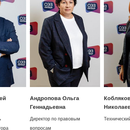
ей
Андропова Ольга
Кобляков
Геннадьевна
Николае
ь
Директор по правовым
Технически
тора
вопросам