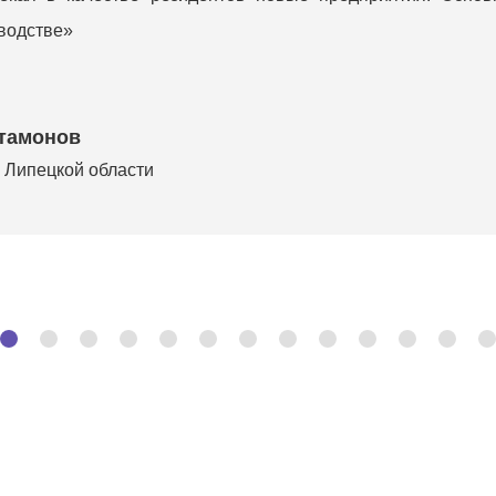
водстве»
тамонов
 Липецкой области