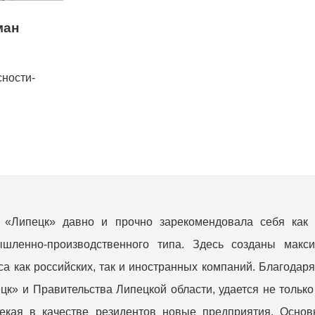
ман
сности-
«Липецк» давно и прочно зарекомендовала себя как 
ышленно-производственного типа. Здесь созданы мак
са как российских, так и иностранных компаний. Благода
цк» и Правительства Липецкой области, удается не только
екая в качестве резидентов новые предприятия. Осно