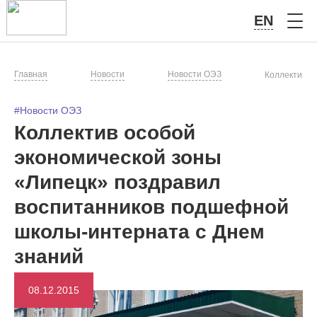
EN
Главная
Новости
Новости ОЭЗ
Коллектив о
#Новости ОЭЗ
Коллектив особой
экономической зоны
«Липецк» поздравил
воспитанников подшефной
школы-интерната с Днем
знаний
08.12.2015