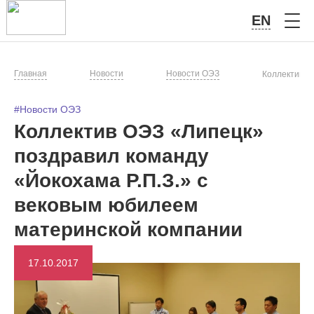
EN
Главная
Новости
Новости ОЭЗ
Коллектив О
#Новости ОЭЗ
Коллектив ОЭЗ «Липецк»
поздравил команду
«Йокохама Р.П.З.» с
вековым юбилеем
материнской компании
17.10.2017