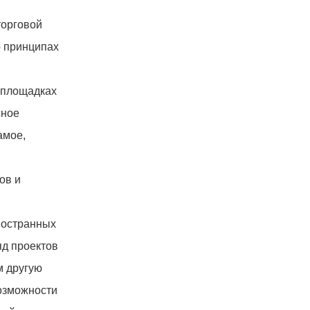
торговой
о принципах
 площадках
сное
амое,
ов и
ностранных
яд проектов
м другую
озможности