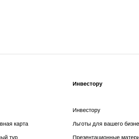
Инвестору
Инвестору
вная карта
Льготы для вашего бизн
ый тур
Презентационные матер