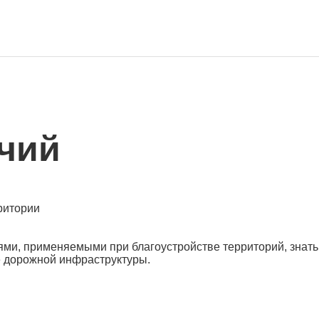
чий
ритории
ями, применяемыми при благоустройстве территорий, знать
е дорожной инфраструктуры.