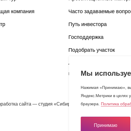
щая компания
Часто задаваемые вопр
тр
Путь инвестора
Господдержка
Подобрать участок
Аренда производственн
Мы используе
помещений
Нажимая «Принимаю», вы
Яндекс.Метрики в целях у
зработка сайта — студия «Сибирикс»
браузера.
Политика обра
Согласие н
Просмотрет
Принимаю