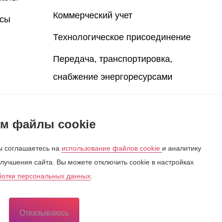
Коммерческий учет
осы
Технологическое присоединение
Передача, транспортировка,
снабжение энергоресурсами
Компании-партнеры
ых
Спорт на ОЭЗ Липецк
м файлы cookie
 соглашаетесь на
использование файлов cookie
и аналитику
лучшения сайта. Вы можете отключить cookie в настройках
ботки персональных данных
.
а обработку персональных данных
ь согласие на использование куки-файлов
Отказываюсь