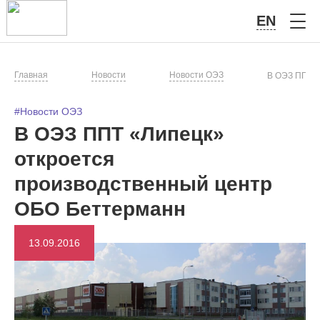
EN
Главная
Новости
Новости ОЭЗ
В ОЭЗ ППТ «
#Новости ОЭЗ
В ОЭЗ ППТ «Липецк»
откроется
производственный центр
ОБО Беттерманн
13.09.2016