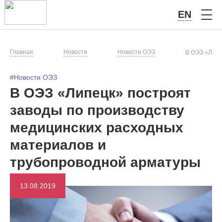
EN
Главная
Новости
Новости ОЭЗ
В ОЭЗ «Липе
#Новости ОЭЗ
В ОЭЗ «Липецк» построят
заводы по производству
медицинских расходных
материалов и
трубопроводной арматуры
13.08.2019