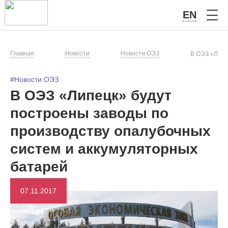
EN
Главная
Новости
Новости ОЭЗ
В ОЭЗ «Липе
#Новости ОЭЗ
В ОЭЗ «Липецк» будут
построены заводы по
производству опалубочных
систем и аккумуляторных
батарей
07.11.2017