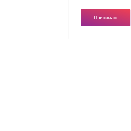
Принимаю
Инвестору
Инвестору
вная карта
Льготы для вашего бизн
ый тур
Презентационные матер