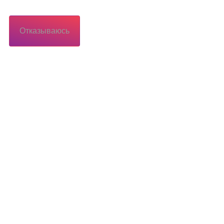
Отказываюсь
Потребителю
Потребителю
еса
Территория обслуживания сетевой
организации
иалы
Коммерческий учет