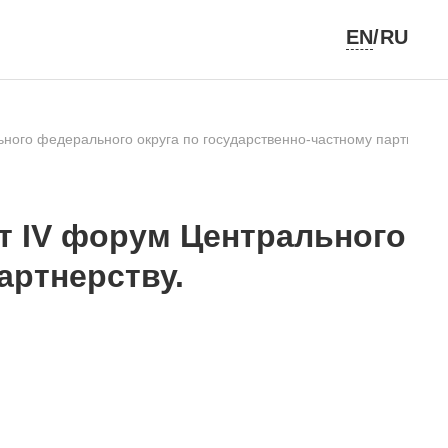
EN
/RU
ного федерального округа по государственно-частному партнерств
т IV форум Центрального
артнерству.