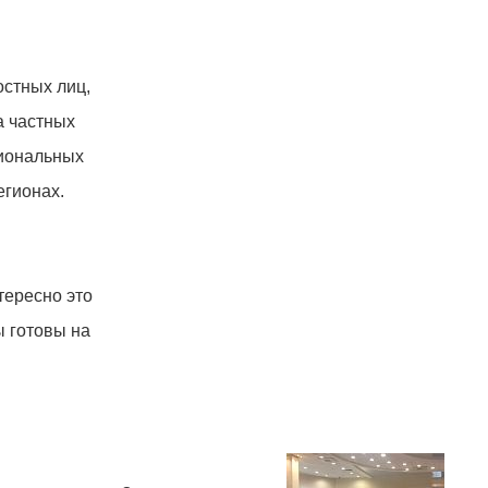
стных лиц,
а частных
циональных
егионах.
тересно это
ы готовы на