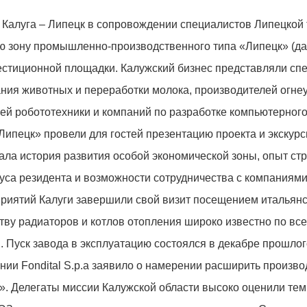
 Калуга – Липецк в сопровождении специалистов Липецкой 
 зону промышленно-производственного типа «Липецк» (д
естиционной площадки. Калужский бизнес представляли сп
ния животных и переработки молока, производителей огне
ей робототехники и компаний по разработке компьютерног
пецк» провели для гостей презентацию проекта и экскурс
ала история развития особой экономической зоны, опыт ст
уса резидента и возможности сотрудничества с компаниям
риятий Калуги завершили свой визит посещением итальянс
ву радиаторов и котлов отопления широко известно по вс
 Пуск завода в эксплуатацию состоялся в декабре прошлого
нии Fondital S.p.a заявило о намерении расширить произво
». Делегаты миссии Калужской области высоко оценили те