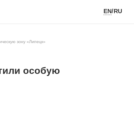
EN
/RU
ическую зону «Липецк»
тили особую