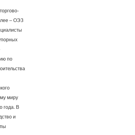
торгово-
алее – ОЭЗ
ециалисты
упорных
о
ию по
роительства
и
кого
ему миру
 года. В
дство и
мпы