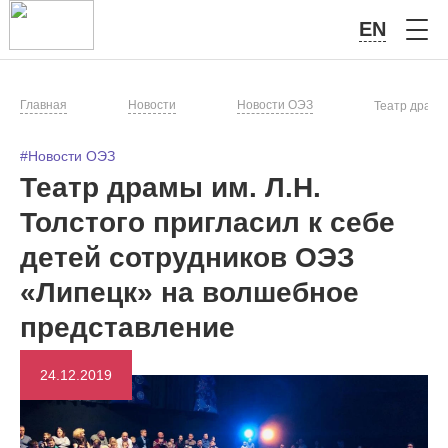
EN
Главная
Новости
Новости ОЭЗ
Театр драмы
#Новости ОЭЗ
Театр драмы им. Л.Н.
Толстого пригласил к себе
детей сотрудников ОЭЗ
«Липецк» на волшебное
представление
24.12.2019