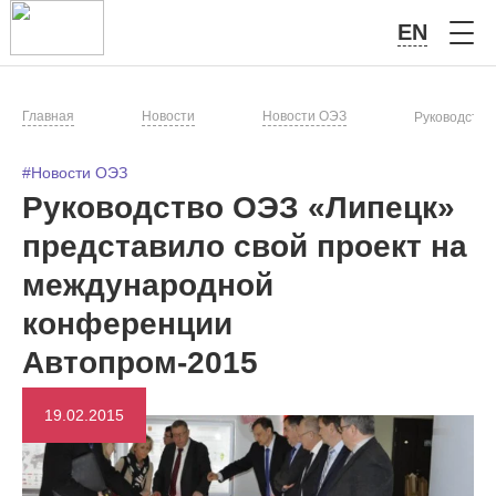
EN
Главная
Новости
Новости ОЭЗ
Руководство
#Новости ОЭЗ
Руководство ОЭЗ «Липецк»
представило свой проект на
международной
конференции
Автопром-2015
19.02.2015