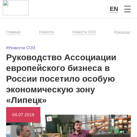
EN
Главная
Новости
Новости ОЭЗ
Руководство
#Новости ОЭЗ
Руководство Ассоциации
европейского бизнеса в
России посетило особую
экономическую зону
«Липецк»
04.07.2019