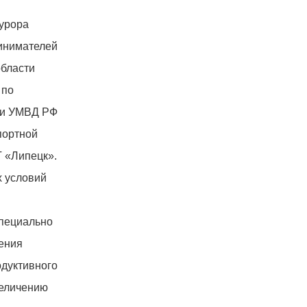
курора
ринимателей
области
 по
ли УМВД РФ
портной
 «Липецк».
х условий
специально
ения
одуктивного
величению