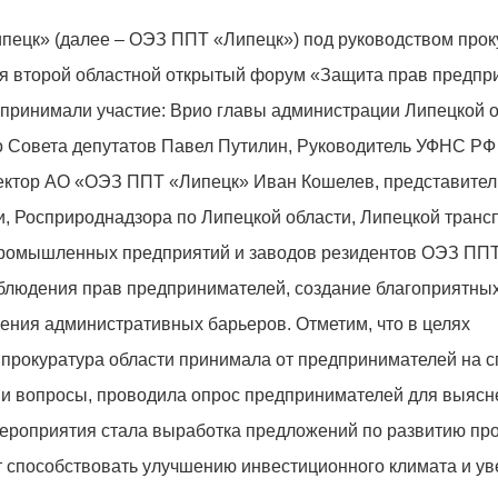
Липецк» (далее – ОЭЗ ППТ «Липецк») под руководством про
ся второй областной открытый форум «Защита прав предп
и принимали участие: Врио главы администрации Липецкой 
о Совета депутатов Павел Путилин, Руководитель УФНС РФ
ректор АО «ОЭЗ ППТ «Липецк» Иван Кошелев, представите
и, Росприроднадзора по Липецкой области, Липецкой транс
 промышленных предприятий и заводов резидентов ОЭЗ ППТ
блюдения прав предпринимателей, создание благоприятны
ения административных барьеров. Отметим, что в целях
прокуратура области принимала от предпринимателей на 
и вопросы, проводила опрос предпринимателей для выясн
 мероприятия стала выработка предложений по развитию пр
ет способствовать улучшению инвестиционного климата и у