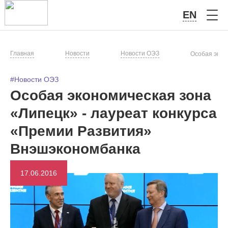
EN
Главная
Новости
Новости ОЭЗ
Особая экон
#Новости ОЭЗ
Особая экономическая зона
«Липецк» - лауреат конкурса
«Премии Развития»
Внэшэкономбанка
17.06.2016