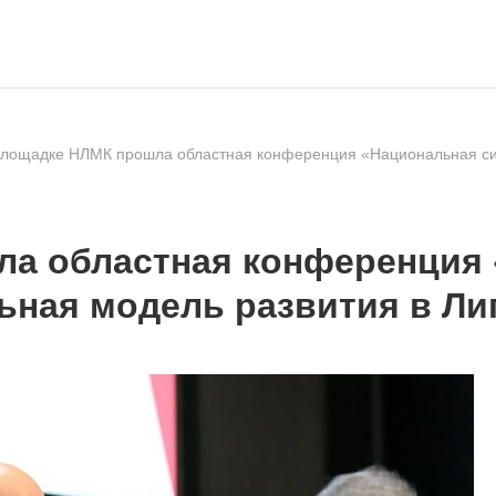
лощадке НЛМК прошла областная конференция «Национальная сис
ла областная конференция 
ьная модель развития в Ли