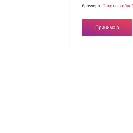
браузера.
Политика обра
Принимаю
Инвестору
Инвестору
вная карта
Льготы для вашего бизн
ый тур
Презентационные матер