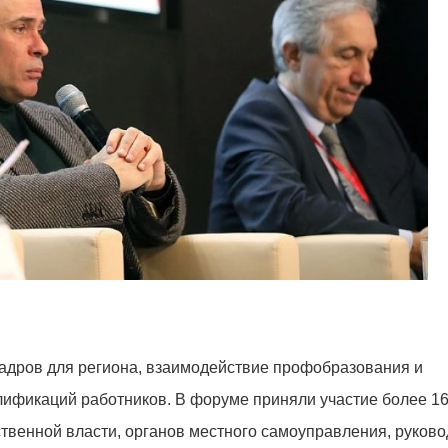
адров для региона, взаимодействие профобразования и
лификаций работников. В форуме приняли участие более 16
ственной власти, органов местного самоуправления, руков