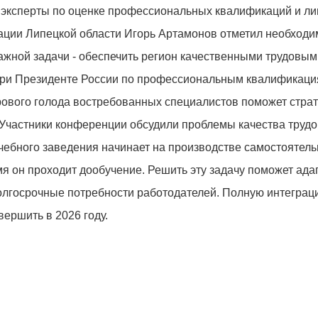
е эксперты по оценке профессиональных квалификаций и л
ации Липецкой области Игорь Артамонов отметил необходи
ажной задачи - обеспечить регион качественными трудовым
при Президенте России по профессиональным квалификац
ового голода востребованных специалистов поможет страт
 Участники конференции обсудили проблемы качества труд
чебного заведения начинает на производстве самостоятель
мя он проходит дообучение. Решить эту задачу поможет ада
олгосрочные потребности работодателей. Полную интеграц
ершить в 2026 году.