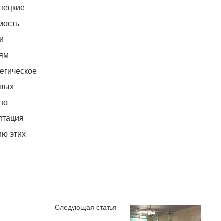
ипецкие
мость
и
иям
егическое
овых
но
птация
ию этих
Следующая статья