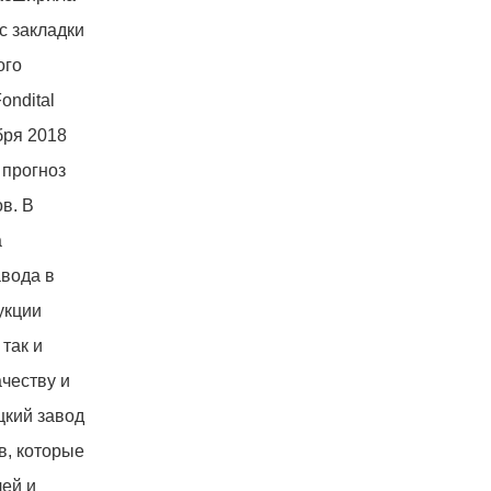
с закладки
ого
ondital
бря 2018
 прогноз
в. В
а
авода в
укции
так и
честву и
цкий завод
в, которые
лей и