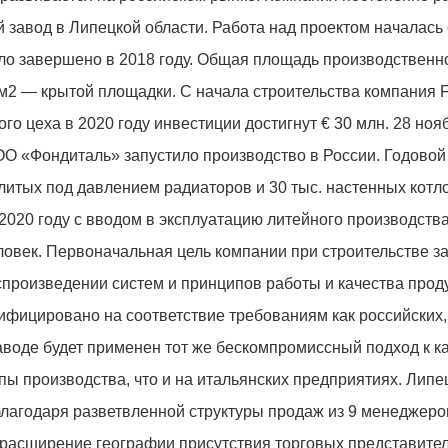
 завод в Липецкой области. Работа над проектом началась 
было завершено в 2018 году. Общая площадь производственн
. м2 — крытой площадки. С начала строительства компания F
ого цеха в 2020 году инвестиции достигнут € 30 млн. 28 ноя
ОО «Фондиталь» запустило производство в России. Годовой
итых под давлением радиаторов и 30 тыс. настенных котло
 2020 году с вводом в эксплуатацию литейного производств
ловек. Первоначальная цель компании при строительстве з
спроизведении систем и принципов работы и качества прод
ифицировано на соответствие требованиям как российских, 
аводе будет применен тот же бескомпромиссный подход к ка
пы производства, что и на итальянских предприятиях. Липе
благодаря разветвленной структуры продаж из 9 менеджеро
– расширение географии присутствия торговых представите