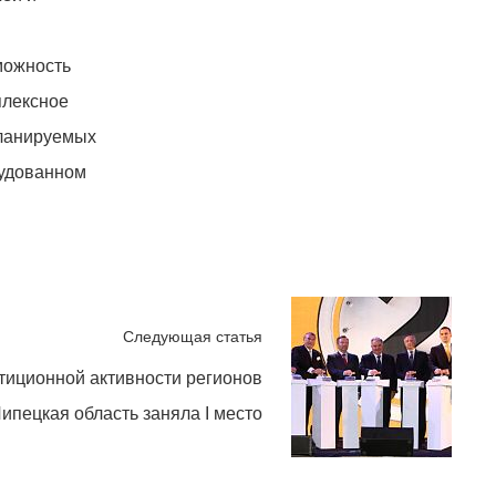
можность
плексное
планируемых
рудованном
Следующая статья
тиционной активности регионов
ипецкая область заняла I место