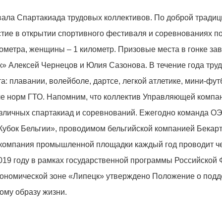
овала Спартакиада трудовых коллективов. По доброй тради
стие в открытии спортивного фестиваля и соревнованиях 
ометра, женщины – 1 километр. Призовые места в гонке за
 Алексей Чернецов и Юлия Сазонова. В течение года тру
а: плавании, волейболе, дартсе, легкой атлетике, мини-фут
аче норм ГТО. Напомним, что коллектив Управляющей комп
зличных спартакиад и соревнований. Ежегодно команда О
Кубок Бельгии», проводимом бельгийской компанией Бекарт
компания промышленной площадки каждый год проводит ч
2019 году в рамках государственной программы Российской
экономической зоне «Липецк» утверждено Положение о под
ому образу жизни.