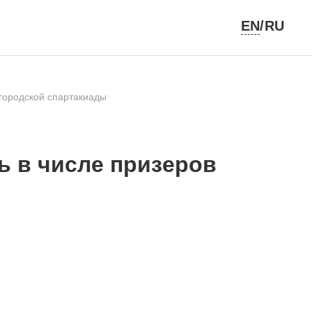
EN
/RU
 городской спартакиады
ь в числе призеров