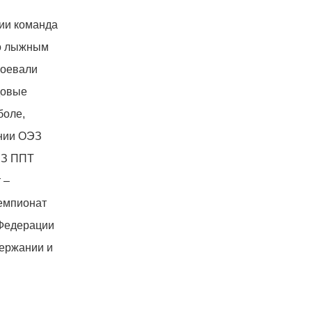
ции команда
по лыжным
воевали
довые
боле,
ании ОЭЗ
ЭЗ ППТ
 –
емпионат
 Федерации
держании и