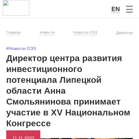
EN
Главная
Новости
Новости ОЭЗ
Директор це
#Новости ОЭЗ
Директор центра развития
инвестиционного
потенциала Липецкой
области Анна
Смольянинова принимает
участие в XV Национальном
Конгрессе
11.11.2020