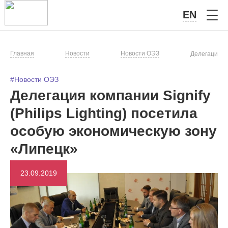
EN
Главная
Новости
Новости ОЭЗ
Делегация ко
#Новости ОЭЗ
Делегация компании Signify
(Philips Lighting) посетила
особую экономическую зону
«Липецк»
23.09.2019