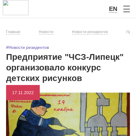
EN
Главная
Новости
Новости резидентов
Предп
#Новости резидентов
Предприятие "ЧСЗ-Липецк"
организовало конкурс
детских рисунков
17.11.2022