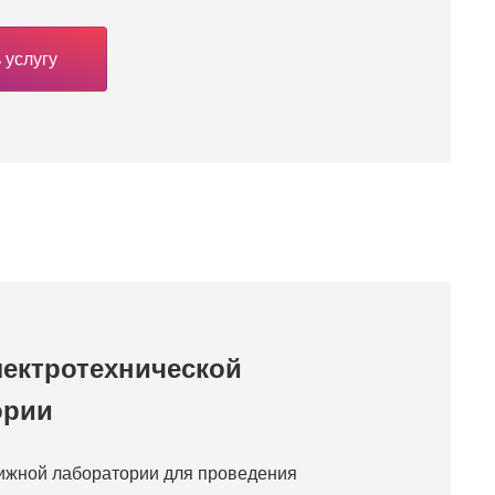
 услугу
лектротехнической
ории
ижной лаборатории для проведения