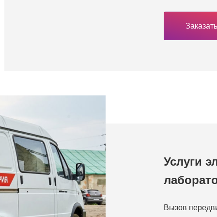
Заказать
Услуги э
лаборат
Вызов передв