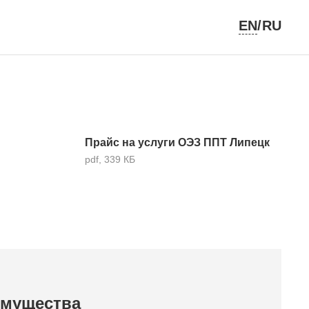
EN
/RU
Прайс на услуги ОЭЗ ППТ Липецк
pdf, 339 КБ
имущества